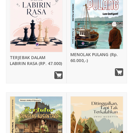
Buku Ajar
n
Referensi
g
a
Terbitan Terbaru
n
Best Seller
MENOLAK PULANG (Rp.
TERJEBAK DALAM
60.000,-)
LABIRIN RASA (RP. 47.000)